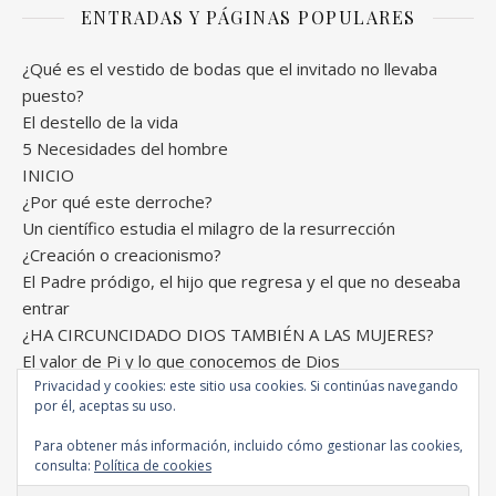
ENTRADAS Y PÁGINAS POPULARES
¿Qué es el vestido de bodas que el invitado no llevaba
puesto?
El destello de la vida
5 Necesidades del hombre
INICIO
¿Por qué este derroche?
Un científico estudia el milagro de la resurrección
¿Creación o creacionismo?
El Padre pródigo, el hijo que regresa y el que no deseaba
entrar
¿HA CIRCUNCIDADO DIOS TAMBIÉN A LAS MUJERES?
El valor de Pi y lo que conocemos de Dios
Privacidad y cookies: este sitio usa cookies. Si continúas navegando
por él, aceptas su uso.
Para obtener más información, incluido cómo gestionar las cookies,
Comunión Internacional de la Gracia © Todos los derechos
consulta:
Política de cookies
reservados 2026